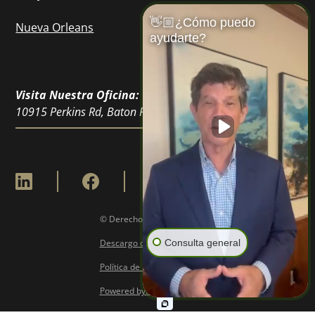
👋🏼¿Cómo puedo
Nueva Orleans
ayudarte?
Visita Nuestra Oficina:
10915 Perkins Rd, Baton Rouge, LA 70810
© Derechos de Autor
2026
Descargo de Responsabilidad
Consulta general
Política de Privacidad
Powered by: 6point Digital