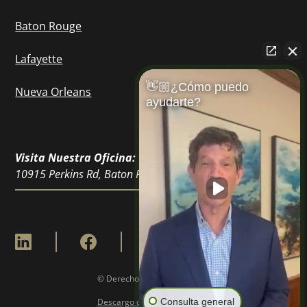
Baton Rouge
Lafayette
👋🏼¿Cómo puedo
Nueva Orleans
ayudarte?
Visita Nuestra Oficina:
10915 Perkins Rd, Baton Rouge, LA 70810
© Derechos de Autor
2026
Consulta general
Descargo de Responsabilidad