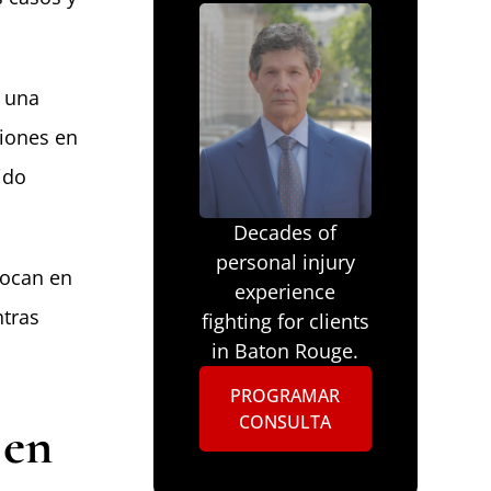
o una
siones en
ido
Decades of
personal injury
ocan en
experience
ntras
fighting for clients
in Baton Rouge.
PROGRAMAR
CONSULTA
 en