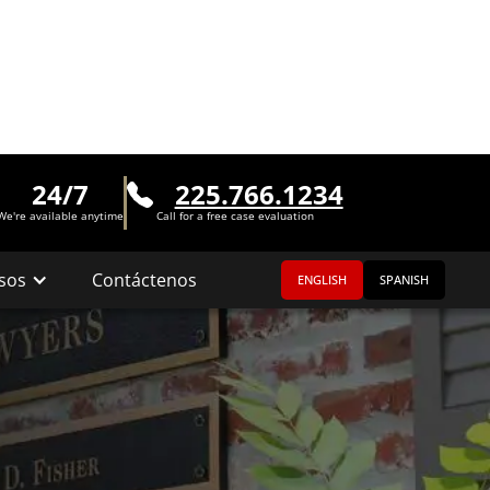
24/7
225.766.1234
We're available anytime
Call for a free case evaluation
sos
Contáctenos
ENGLISH
SPANISH