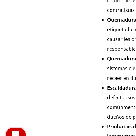
incumplimie
contratista
Quemadura
etiquetado 
causar lesi
responsable
Quemaduras
sistemas elé
recaer en du
Escaldadura
defectuosos 
comúnmente 
dueños de p
Productos 