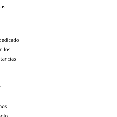
cas
dedicado
n los
stancias
n
unos
solo