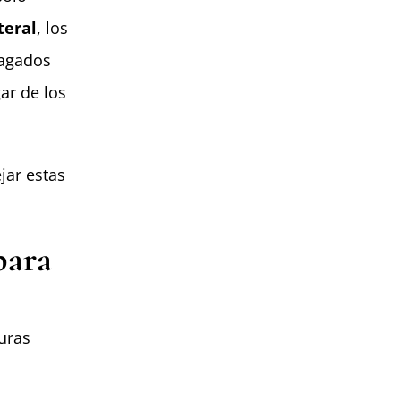
teral
, los
pagados
ar de los
jar estas
para
uras