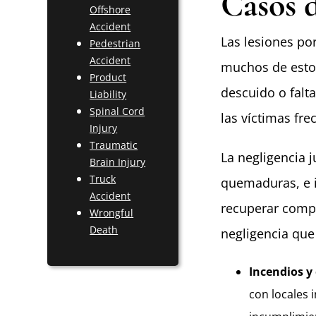
Casos 
Offshore
Accident
Las lesiones p
Pedestrian
Accident
muchos de esto
Product
descuido o falt
Liability
Spinal Cord
las víctimas fr
Injury
Traumatic
La negligencia 
Brain Injury
Truck
quemaduras, e i
Accident
recuperar comp
Wrongful
Death
negligencia que
Incendios y
con locales 