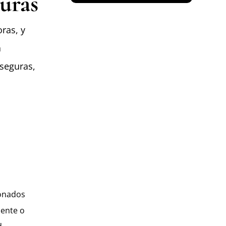
uras
ras, y
a
nseguras,
a
ionados
mente o