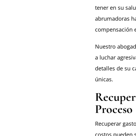
tener en su sal
abrumadoras has
compensación es
Nuestro abogad
a luchar agres
detalles de su 
únicas.
Recuper
Proceso
Recuperar gasto
costos pueden s