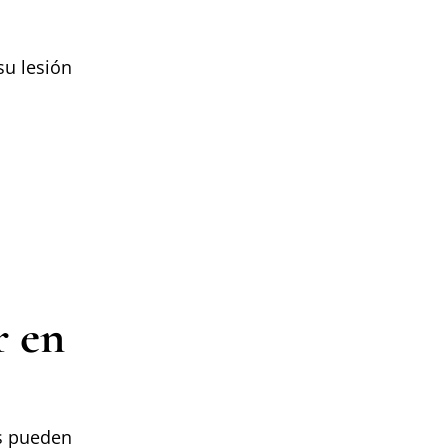
su lesión
r en
s pueden