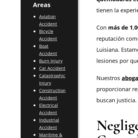
Areas
tienen la exper
Aviation
Accident
Con
más de 1
,
0
Bicycle
reputación como
Accident
Boat
Luisiana. Estam
Accident
lesiones por qu
Burn Injury
Car Accident
Catastrophic
Nuestros
aboga
Injury
proporcionar re
Construction
Accident
buscan justicia
Electrical
Accident
Neglig
Industrial
Accident
Maritime &