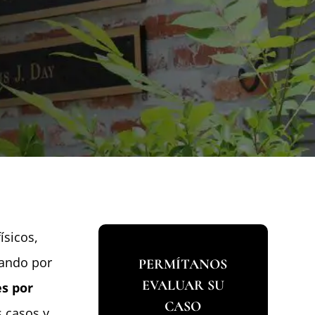
ísicos,
hando por
PERMÍTANOS
EVALUAR SU
s por
CASO
 casos y