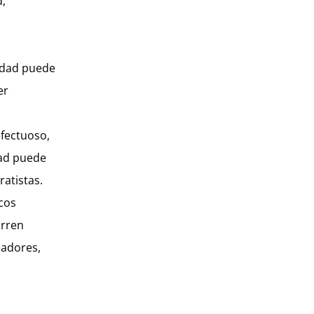
d,
idad puede
er
efectuoso,
dad puede
atistas.
cos
urren
eadores,