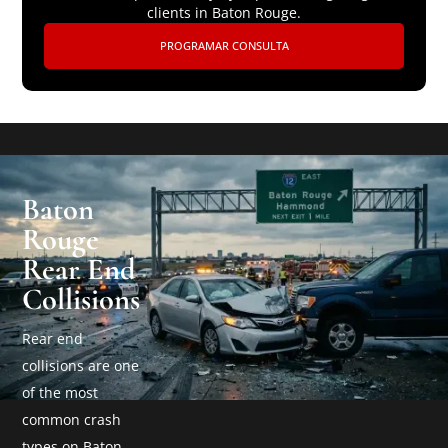
clients in Baton Rouge.
PROGRAMAR CONSULTA
Baton
Rouge
Rear End
Collisions
Rear end
collisions are one
of the most
common crash
types on Baton