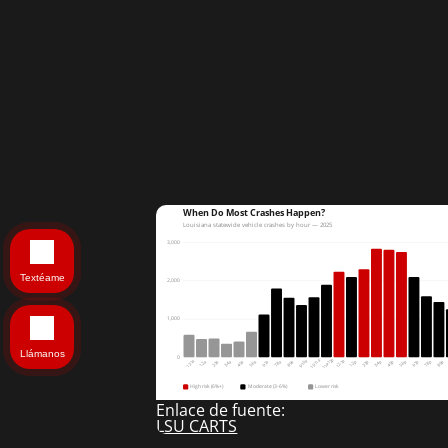
When Do Most Crashes Happen?
Louisiana statewide vehicle crashes by hour — 2025
3,000
Textéame
2,000
1,000
Llámanos
0
11a-12p
10-11a
12-1p
12-1a
9-10a
1-2p
2-3p
3-4p
4-5p
5-6p
6-7p
7-8p
8-9p
1-2a
2-3a
3-4a
4-5a
5-6a
6-7a
7-8a
8-9a
High risk (6%+)
Moderate (3-6%)
Lower risk
Enlace de fuente:
LSU CARTS