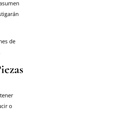
 asumen
stigarán
nes de
.
iezas
 tener
cir o