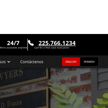
24/7
225.766.1234
We're available anytime
Call for a free case evaluation
sos
Contáctenos
ENGLISH
SPANISH