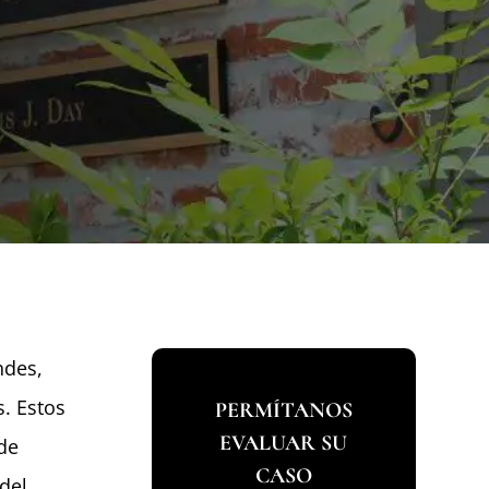
ndes,
. Estos
PERMÍTANOS
EVALUAR SU
de
CASO
del