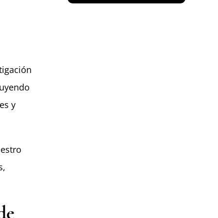
tigación
cluyendo
es y
estro
s,
de