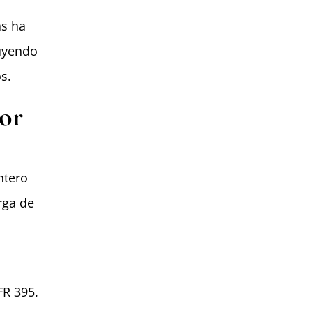
as ha
luyendo
s.
or
ntero
rga de
FR 395.