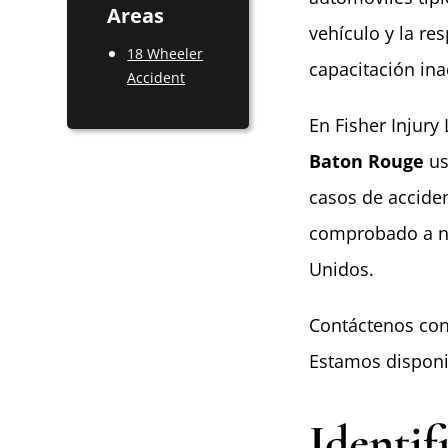
Areas
vehículo y la re
18 Wheeler
capacitación in
Accident
En Fisher Injury
Baton Rouge
us
casos de accide
comprobado a ni
Unidos.
Contáctenos co
Estamos disponib
Identif