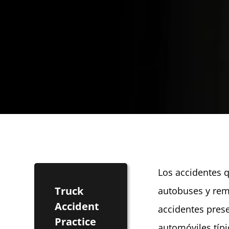
Los accidentes 
Truck
autobuses y rem
Accident
accidentes pres
Practice
automóviles típ