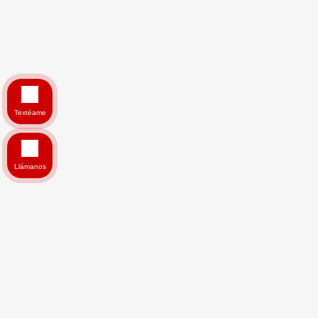
Textéame
Llámanos