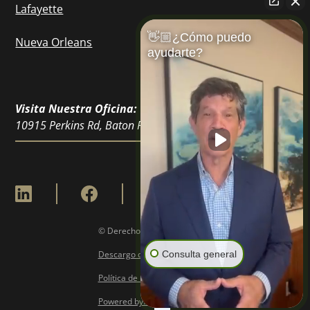
Lafayette
👋🏼¿Cómo puedo
Nueva Orleans
ayudarte?
Visita Nuestra Oficina:
10915 Perkins Rd, Baton Rouge, LA 70810
© Derechos de Autor
2026
Consulta general
Descargo de Responsabilidad
Política de Privacidad
Powered by: 6point Digital