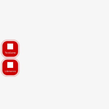
Textéame
Llámanos